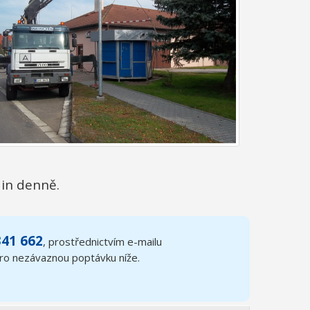
din denně.
341 662
, prostřednictvím e-mailu
pro nezávaznou poptávku níže.