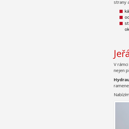
strany 
ká
od
st
ok
Jeř
V rámci
nejen p
Hydrau
ramene 
Nabízím