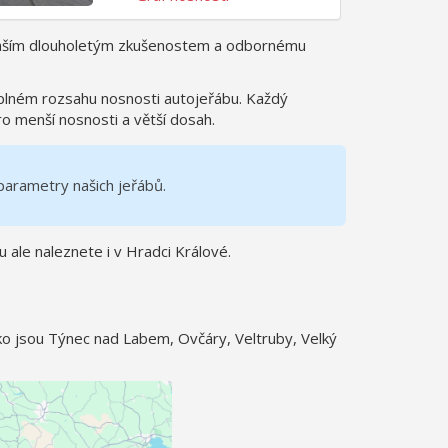
naším dlouholetým zkušenostem a odbornému
plném rozsahu nosnosti autojeřábu. Každý
ro menší nosnosti a větší dosah.
parametry našich jeřábů.
 ale naleznete i v Hradci Králové.
ako jsou Týnec nad Labem, Ovčáry, Veltruby, Velký