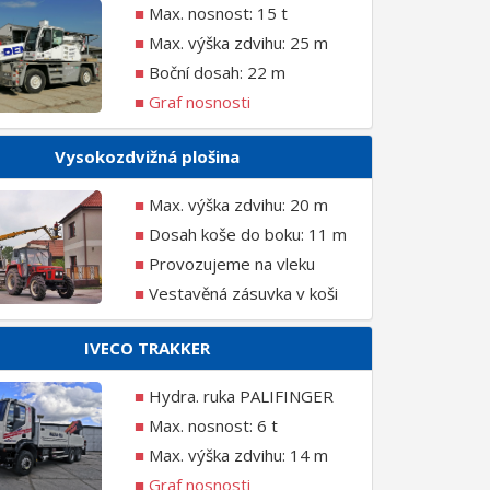
■
Max. nosnost: 15 t
■
Max. výška zdvihu: 25 m
■
Boční dosah: 22 m
■
Graf nosnosti
Vysokozdvižná plošina
■
Max. výška zdvihu: 20 m
■
Dosah koše do boku: 11 m
■
Provozujeme na vleku
■
Vestavěná zásuvka v koši
IVECO TRAKKER
■
Hydra. ruka PALIFINGER
■
Max. nosnost: 6 t
■
Max. výška zdvihu: 14 m
■
Graf nosnosti