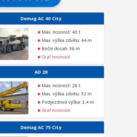
Demag AC 40 City
■
Max. nosnost: 40 t
■
Max. výška zdvihu: 44 m
■
Boční dosah: 36 m
■
Graf nosnosti
AD 28
■
Max. nosnost: 28 t
■
Max. výška zdvihu: 32 m
■
Podjezdová výška: 3,4 m
■
Graf nosnosti
Demag AC 75 City