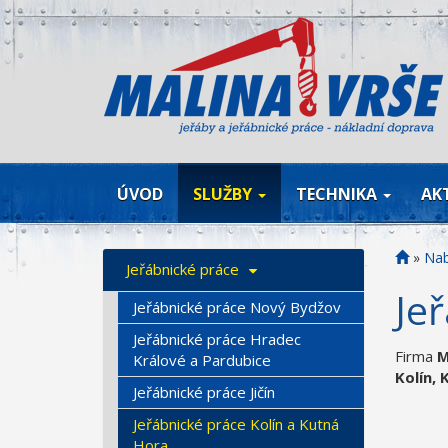
ÚVOD
SLUŽBY
TECHNIKA
AK
»
Nab
Jeřábnické práce
Je
Jeřábnické práce Nový Bydžov
Jeřábnické práce Hradec
Firma
M
Králové a Pardubice
Kolín,
Jeřábnické práce Jičín
Jeřábnické práce Kolín a Kutná
Hora