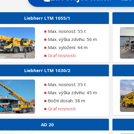
Liebherr LTM 1055/1
■
Max. nosnost: 55 t
■
Max. výška zdvihu: 56 m
■
Max. vyložení: 44 m
■
Graf nosnosti
Liebherr LTM 1030/2
■
Max. nosnost: 35 t
■
Max. výška zdvihu: 45 m
■
Boční dosah: 38 m
■
Graf nosnosti
AD 20