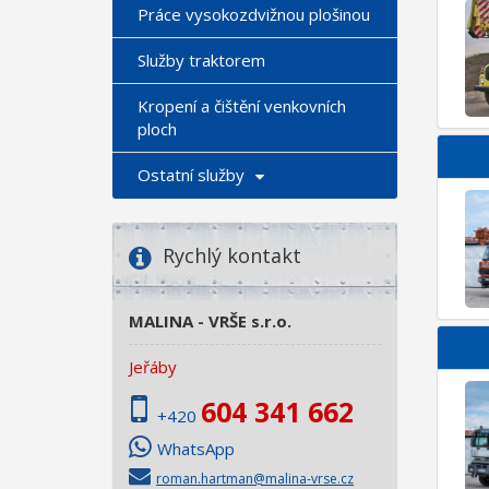
Práce vysokozdvižnou plošinou
Služby traktorem
Kropení a čištění venkovních
ploch
Ostatní služby
Rychlý kontakt
MALINA - VRŠE s.r.o.
Jeřáby
604 341 662
+420
WhatsApp
roman.hartman@malina-vrse.cz