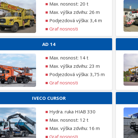
■
Max. nosnost: 20 t
■
Max. výška zdvihu: 26 m
■
Podjezdová výška: 3,4 m
■
Graf nosnosti
AD 14
■
Max. nosnost: 14 t
■
Max. výška zdvihu: 23 m
■
Podjezdová výška: 3,75 m
■
Graf nosnosti
IVECO CURSOR
■
Hydra. ruka HIAB 330
■
Max. nosnost: 12 t
■
Max. výška zdvihu: 16 m
■
Graf nosnosti