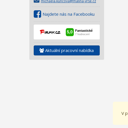
michaela.kuncova@malina-vrse.cz
Najdete nás na Facebooku
Aktuální pracovní nabídka
V p