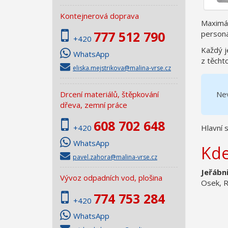
Kontejnerová doprava
Maximál
777 512 790
personá
+420
Každý j
WhatsApp
z těcht
eliska.mejstrikova@malina-vrse.cz
Drcení materiálů, štěpkování
Nev
dřeva, zemní práce
608 702 648
+420
Hlavní 
WhatsApp
Kde
pavel.zahora@malina-vrse.cz
Jeřábn
Vývoz odpadních vod, plošina
Osek, Ra
774 753 284
+420
WhatsApp