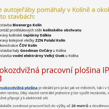
 autojeřáby pomáhaly v Kolíně a okol
to stavbách:
ýstavba
Bioenergo Kolín
ntáž protihlukových stěn
kolínského obchvatu
ravy kolínské
teplárny Dálkia
ravy kolejové vlečky
ZZN Polabí Kolín
ekonstrukce
ČOV Kolín
stavba haly
Goodman Ovčáry
u Kolína
ýstavba
vodní elektrárny Velký Osek
u Kolína
okozdvižná pracovní plošina I
1
ysokozdvižná plošina
je ideální pro práci jak ve městech, tak i v 
ém terénu. Díky vlastní centrální jednotce ji lze využít nezávisle, a
né připojit ji k elektrické síti.
 dokáže zvednout pracovní koš do výšky až
20 metrů
a dosáhnou