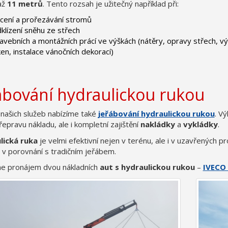
až
11 metrů
. Tento rozsah je užitečný například při:
cení a prořezávání stromů
klízení sněhu ze střech
avebních a montážních prácí ve výškách (nátěry, opravy střech, 
en, instalace vánočních dekorací)
ábování hydraulickou rukou
 našich služeb nabízíme také
jeřábování hydraulickou rukou
. V
řepravu nákladu, ale i kompletní zajištění
nakládky
a
vykládky
.
lická ruka
je velmi efektivní nejen v terénu, ale i v uzavřených
v porovnání s tradičním jeřábem.
e pronájem dvou nákladních
aut s hydraulickou rukou
–
IVECO