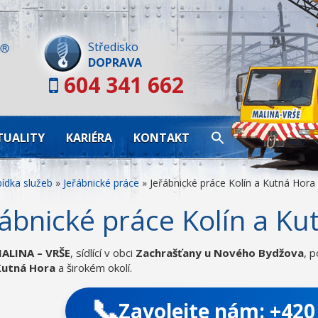
Skip
to
content
Středisko
DOPRAVA
604 341 662
TUALITY
KARIÉRA
KONTAKT
ídka služeb
»
Jeřábnické práce
»
Jeřábnické práce Kolín a Kutná Hora
řábnické práce Kolín a Ku
ALINA – VRŠE
, sídlící v obci
Zachrašťany u Nového Bydžova
, 
 Kutná Hora
a širokém okolí.
📞
Zavolejte nám:
+420