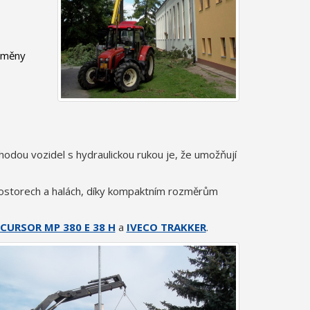
výměny
ýhodou vozidel s hydraulickou rukou je, že umožňují
 prostorech a halách, díky kompaktním rozměrům
 CURSOR MP 380 E 38 H
a
IVECO TRAKKER
.