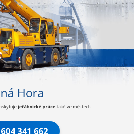
tná Hora
poskytuje
jeřábnické práce
také ve městech
 604 341 662