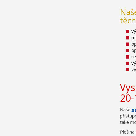
Naše
těch
v
mo
op
op
r
vý
v
Vys
20-
Naše
v
přístupn
také mož
Plošina