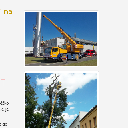
í na
PT
těžko
le je
t do