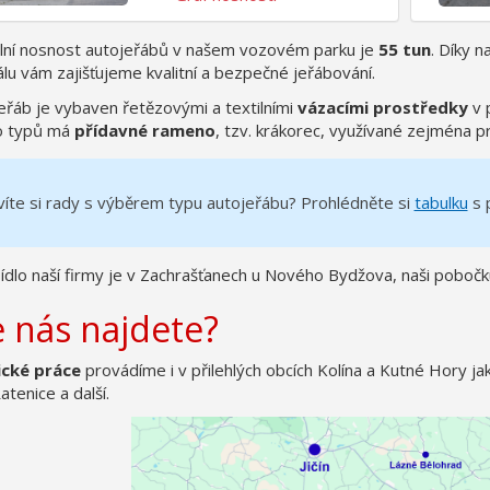
ní nosnost autojeřábů v našem vozovém parku je
55 tun
. Díky 
lu vám zajišťujeme kvalitní a bezpečné jeřábování.
eřáb je vybaven řetězovými a textilními
vázacími prostředky
v 
o typů má
přídavné rameno
, tzv. krákorec, využívané zejména p
íte si rady s výběrem typu autojeřábu? Prohlédněte si
tabulku
s 
sídlo naší firmy je v Zachrašťanech u Nového Bydžova, naši pobočku
 nás najdete?
ické práce
provádíme i v přilehlých obcích Kolína a Kutné Hory j
tenice a další.