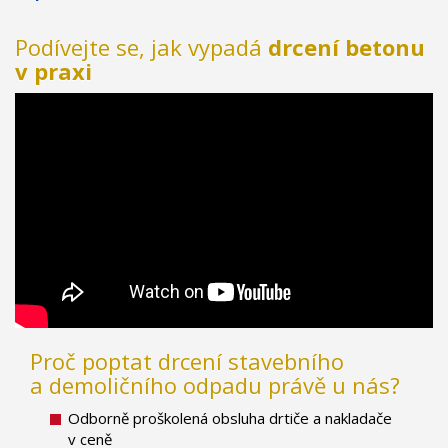
Podívejte se, jak vypadá
drcení betonu
v praxi
Proč poptat drcení stavebního
a demoličního odpadu právě u nás?
Odborně proškolená obsluha drtiče a nakladače
v ceně