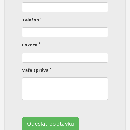
*
Telefon
*
Lokace
*
Vaše zpráva
Ponechte
toto
pole
prázdné.