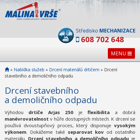
Středisko
MECHANIZACE
608 702 648
MENU
»
Nabídka služeb
»
Drcení materiálů drtičem
»
Drcení
stavebního a demoličního odpadu
Drcení stavebního
a demoličního odpadu
Výhodou
drtiče Arjas 250
je
flexibilita
a dobrá
manévrovatelnost
v hůře dostupných místech. K drcení se
používá dvoustupňový proces, který disponuje
vysokým
výkonem
. Dokážeme také
separovat kov
od ostatního
materiálu.
Drcení stavebního a demoličního odpadu
je