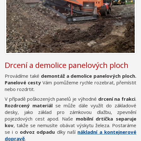
Drcení a demolice panelových ploch
Provádíme také
demontáž a demolice panelových ploch.
Panelové cesty
Vám pomůžeme rychle rozebrat, přemístit
nebo rozdrtit.
V případě poškozených panelů je výhodné
drcení na frakci
.
Rozdrcený materiál
se může dále využít do základové
desky, jako základ pro zámkovou dlažbu, zpevnění
pojezdových cest apod. Naše
mobilní drtička separuje
kov
, takže se nemusíte obávat výskytu železa. Postaráme
se i o
odvoz odpadu
díky naší
nákladní a kontejnerové
dopravě
.