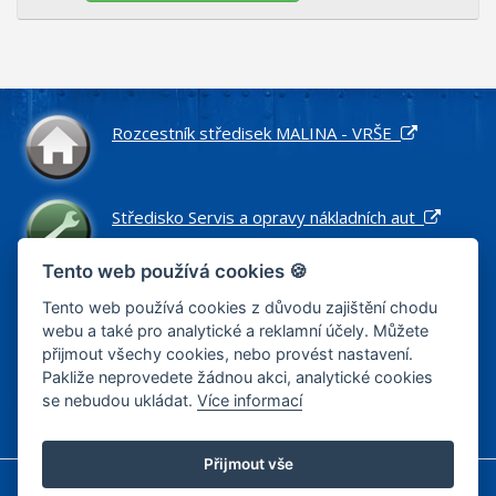
Rozcestník středisek MALINA - VRŠE
Středisko Servis a opravy nákladních aut
Tento web používá cookies 🍪
Středisko Náhradní díly pro nákladní vozidla
Tento web používá cookies z důvodu zajištění chodu
webu a také pro analytické a reklamní účely. Můžete
přijmout všechy cookies, nebo provést nastavení.
Pakliže neprovedete žádnou akci, analytické cookies
Středisko Zemní práce a stavby
se nebudou ukládat.
Více informací
Přijmout vše
Informace o cookies
Zásady zpracování osobních údajů