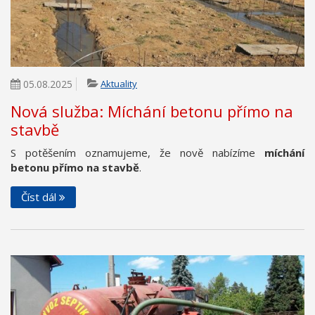
05.08.2025
Aktuality
Nová služba: Míchání betonu přímo na
stavbě
S potěšením oznamujeme, že nově nabízíme
míchání
betonu přímo na stavbě
.
Číst dál