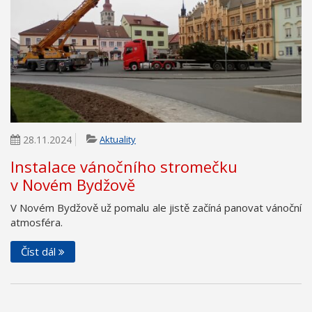
28.11.2024
Aktuality
Instalace vánočního stromečku
v Novém Bydžově
V Novém Bydžově už pomalu ale jistě začíná panovat vánoční
atmosféra.
Číst dál