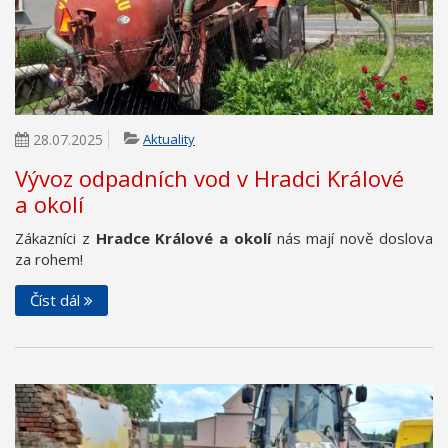
28.07.2025
Aktuality
Vývoz odpadních vod v Hradci Králové
a okolí
Zákazníci z
Hradce Králové a okolí
nás mají nově doslova
za rohem!
Číst dál