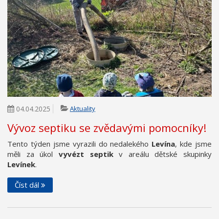
04.04.2025
Aktuality
Vývoz septiku se zvědavými pomocníky!
Tento týden jsme vyrazili do nedalekého
Levína
, kde jsme
měli za úkol
vyvézt septik
v areálu dětské skupinky
Levínek
.
Číst dál