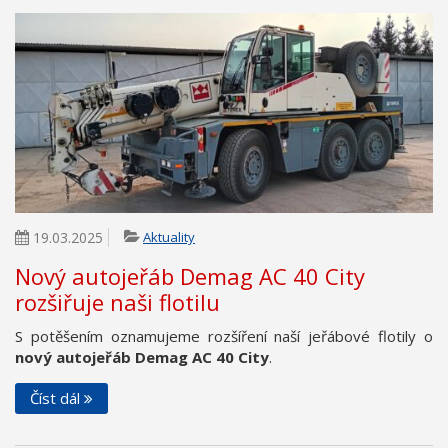
19.03.2025
Aktuality
Nový autojeřáb Demag AC 40 City
rozšiřuje naši flotilu
S potěšením oznamujeme rozšíření naší jeřábové flotily o
nový autojeřáb Demag AC 40 City
.
Číst dál