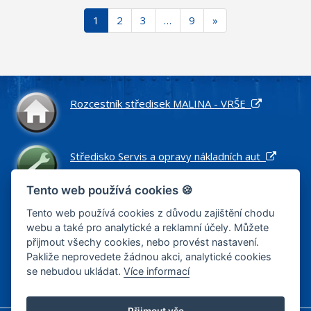
1
2
3
…
9
»
Rozcestník středisek MALINA - VRŠE
Středisko Servis a opravy nákladních aut
Tento web používá cookies 🍪
Středisko Náhradní díly pro nákladní vozidla
Tento web používá cookies z důvodu zajištění chodu
webu a také pro analytické a reklamní účely. Můžete
přijmout všechy cookies, nebo provést nastavení.
Pakliže neprovedete žádnou akci, analytické cookies
Středisko Zemní práce a stavby
se nebudou ukládat.
Více informací