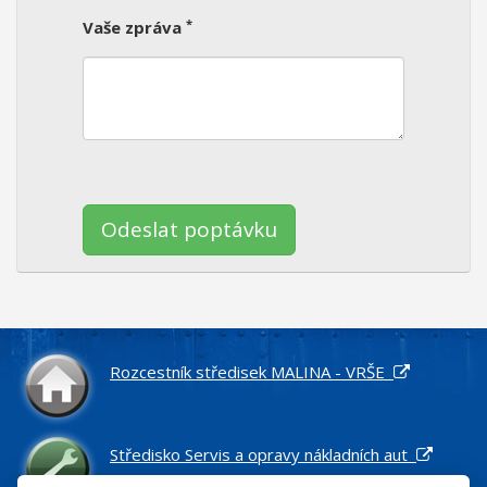
*
Vaše zpráva
Ponechte
toto
pole
prázdné.
Rozcestník středisek MALINA - VRŠE
Středisko Servis a opravy nákladních aut