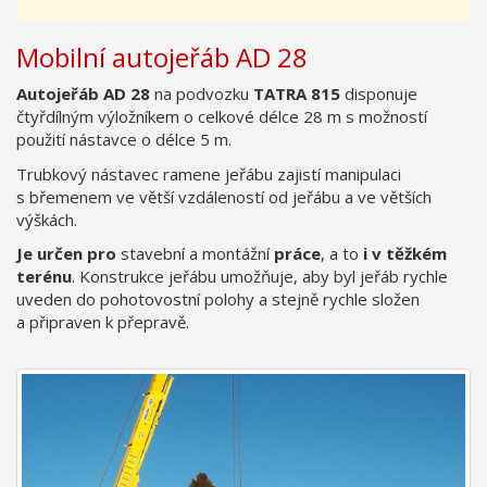
Mobilní autojeřáb AD 28
Autojeřáb AD 28
na podvozku
TATRA 815
disponuje
čtyřdílným výložníkem o celkové délce 28 m s možností
použití nástavce o délce 5 m.
Trubkový nástavec ramene jeřábu zajistí manipulaci
s břemenem ve větší vzdáleností od jeřábu a ve větších
výškách.
Je určen pro
stavební a montážní
práce
, a to
i v těžkém
terénu
. Konstrukce jeřábu umožňuje, aby byl jeřáb rychle
uveden do pohotovostní polohy a stejně rychle složen
a připraven k přepravě.