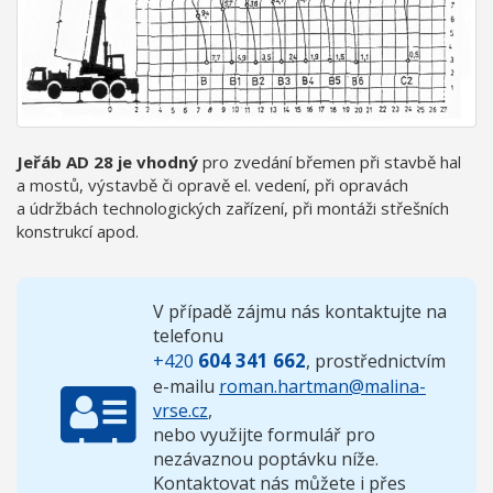
Jeřáb AD 28 je vhodný
pro zvedání břemen při stavbě hal
a mostů, výstavbě či opravě el. vedení, při opravách
a údržbách technologických zařízení, při montáži střešních
konstrukcí apod.
V případě zájmu nás kontaktujte na
telefonu
604 341 662
+420
, prostřednictvím
e-mailu
roman.hartman@malina-
vrse.cz
,
nebo využijte formulář pro
nezávaznou poptávku níže.
Kontaktovat nás můžete i přes