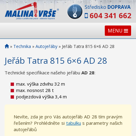
Středisko
DOPRAVA
604 341 662
MENU
»
Technika
»
Autojeřáby
»
Jeřáb Tatra 815 6×6 AD 28
Jeřáb Tatra 815 6×6 AD 28
Technické specifikace našeho jeřábu
AD 28
:
max. výška zdvihu 32 m
max. nosnost 28 t
podjezdová výška 3,4 m
Nevíte, zda je pro Vás autojeřáb AD 28 tím pravým
řešením? Prohlédněte si
tabulku
s parametry našich
autojeřábů