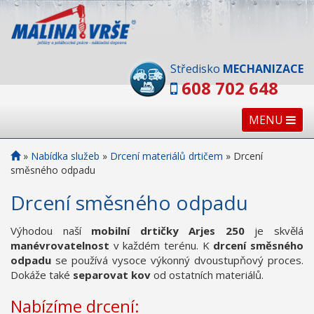
Středisko
MECHANIZACE
608 702 648
MENU
»
Nabídka služeb
»
Drcení materiálů drtičem
»
Drcení
směsného odpadu
Drcení směsného odpadu
Výhodou naší
mobilní drtičky Arjes 250
je skvělá
manévrovatelnost
v každém terénu. K
drcení směsného
odpadu
se používá vysoce výkonný dvoustupňový proces.
Dokáže také
separovat kov
od ostatních materiálů.
Nabízíme drcení: