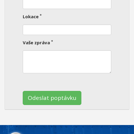
*
Lokace
*
Vaše zpráva
Ponechte
toto
pole
prázdné.