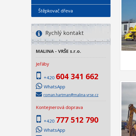
Štěpkovač dřeva
Rychlý kontakt
MALINA - VRŠE s.r.o.
Jeřáby
604 341 662
+420
WhatsApp
roman.hartman@malina-vrse.cz
Kontejnerová doprava
777 512 790
+420
WhatsApp