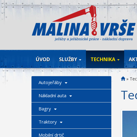
ÚVOD
SLUŽBY
TECHNIKA
AK
»
Tec
Autojeřáby
Te
Nákladní auta
Bagry
Traktory
Mobilní drtič