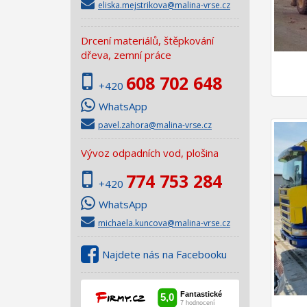
eliska.mejstrikova@malina-vrse.cz
Drcení materiálů, štěpkování
dřeva, zemní práce
608 702 648
+420
WhatsApp
pavel.zahora@malina-vrse.cz
Vývoz odpadních vod, plošina
774 753 284
+420
WhatsApp
michaela.kuncova@malina-vrse.cz
Najdete nás na Facebooku