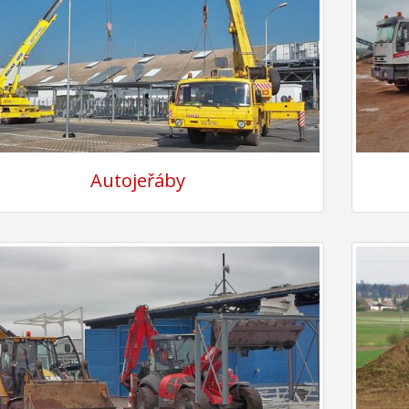
Autojeřáby