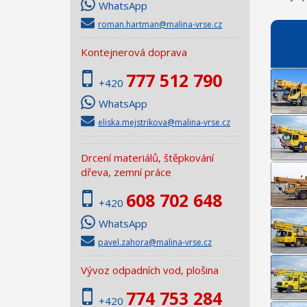
WhatsApp
roman.hartman@malina-vrse.cz
Kontejnerová doprava
777 512 790
+420
WhatsApp
eliska.mejstrikova@malina-vrse.cz
Drcení materiálů, štěpkování
dřeva, zemní práce
608 702 648
+420
WhatsApp
pavel.zahora@malina-vrse.cz
Vývoz odpadních vod, plošina
774 753 284
+420