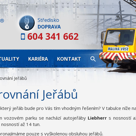
Skip
to
content
Středisko
DOPRAVA
604 341 662
TUALITY
KARIÉRA
KONTAKT
ovnání Jeřábů
rovnání Jeřábů
 který jeřáb bude pro Vás tím vhodným řešením? V tabulce níže n
m vozovém parku se nachází autojeřáby
Liebherr
s nosností a
 nosností až 14 tun.
pronajímáme pouze s vyškolenou obsluhou jeřábů.