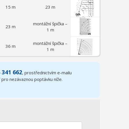
15 m
23 m
montážní špička –
23 m
1 m
montážní špička –
36 m
1 m
 341 662
, prostřednictvím e-mailu
ř pro nezávaznou poptávku níže.