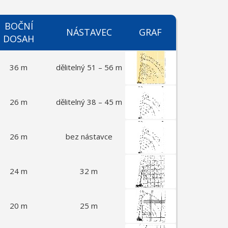
BOČNÍ
NÁSTAVEC
GRAF
DOSAH
36 m
dělitelný 51 – 56 m
26 m
dělitelný 38 – 45 m
26 m
bez nástavce
24 m
32 m
20 m
25 m