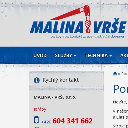
ÚVOD
SLUŽBY
TECHNIKA
AK
»
Por
Rychlý kontakt
Po
MALINA - VRŠE s.r.o.
Nevíte,
Jeřáby
V naše
a
Liaz
s
604 341 662
+420
Stroje 