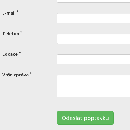
*
E-mail
*
Telefon
*
Lokace
*
Vaše zpráva
nechte
to
le
ázdné.