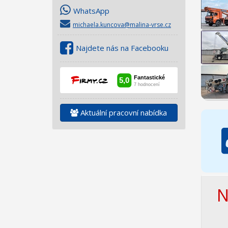
WhatsApp
michaela.kuncova@malina-vrse.cz
Najdete nás na Facebooku
Aktuální pracovní nabídka
N