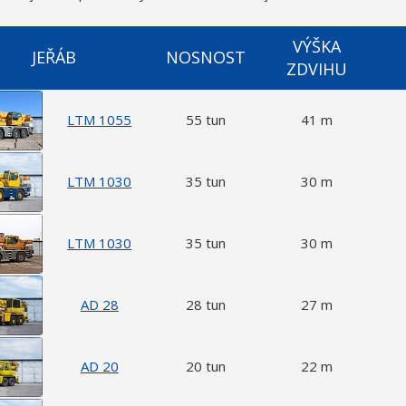
VÝŠKA
JEŘÁB
NOSNOST
ZDVIHU
LTM 1055
55 tun
41 m
LTM 1030
35 tun
30 m
LTM 1030
35 tun
30 m
AD 28
28 tun
27 m
AD 20
20 tun
22 m