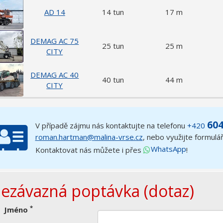
AD 14
14 tun
17 m
DEMAG AC 75
25 tun
25 m
CITY
DEMAG AC 40
40 tun
44 m
CITY
604
V případě zájmu nás kontaktujte na telefonu
+420
roman.hartman@malina-vrse.cz
,
nebo využijte formulá
WhatsApp
Kontaktovat nás můžete i přes
!
ezávazná poptávka (dotaz)
*
Jméno