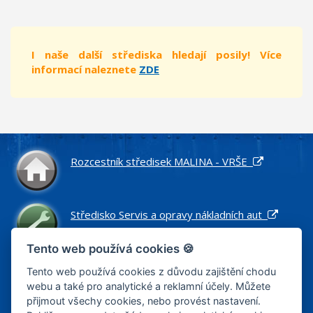
I naše další střediska hledají posily! Více
informací naleznete
ZDE
Rozcestník středisek MALINA - VRŠE
Středisko Servis a opravy nákladních aut
Tento web používá cookies 🍪
Středisko Náhradní díly pro nákladní vozidla
Tento web používá cookies z důvodu zajištění chodu
webu a také pro analytické a reklamní účely. Můžete
přijmout všechy cookies, nebo provést nastavení.