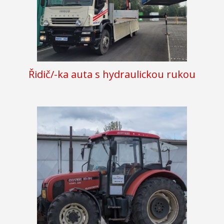
Řidič/-ka auta s hydraulickou rukou