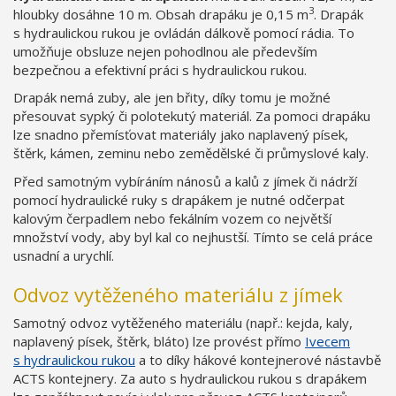
3
hloubky dosáhne 10 m. Obsah drapáku je 0,15 m
. Drapák
s hydraulickou rukou je ovládán dálkově pomocí rádia. To
umožňuje obsluze nejen pohodlnou ale především
bezpečnou a efektivní práci s hydraulickou rukou.
Drapák nemá zuby, ale jen břity, díky tomu je možné
přesouvat sypký či polotekutý materiál. Za pomoci drapáku
lze snadno přemísťovat materiály jako naplavený písek,
štěrk, kámen, zeminu nebo zemědělské či průmyslové kaly.
Před samotným vybíráním nánosů a kalů z jímek či nádrží
pomocí hydraulické ruky s drapákem je nutné odčerpat
kalovým čerpadlem nebo fekálním vozem co největší
množství vody, aby byl kal co nejhustší. Tímto se celá práce
usnadní a urychlí.
Odvoz vytěženého materiálu z jímek
Samotný odvoz vytěženého materiálu (např.: kejda, kaly,
naplavený písek, štěrk, bláto) lze provést přímo
Ivecem
s hydraulickou rukou
a to díky hákové kontejnerové nástavbě
ACTS kontejnery. Za auto s hydraulickou rukou s drapákem