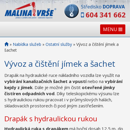
Středisko
DOPRAVA
604 341 662
MENU
»
Nabídka služeb
»
Ostatní služby
»
Vývoz a čištění jímek a
šachet
Vývoz a čištění jímek a šachet
Drapák na hydraulické ruce nákladního vozidla lze využít na
vybírání kanalizačních šachet a vpustí
nebo na
vybírání
kejdy z jímek
. Dále je možné jím čistit
otevřené jímky
čistíren odpadních vod
. Díky teleskopickému výsunu lze
s hydraulickou rukou pracovat i v průmyslových halách,
skladovacích prostorech či pod jiným zastřešením.
Drapák s hydraulickou rukou
Hydraulická ruka s drapákem
má boční dosah 12,5 m, do