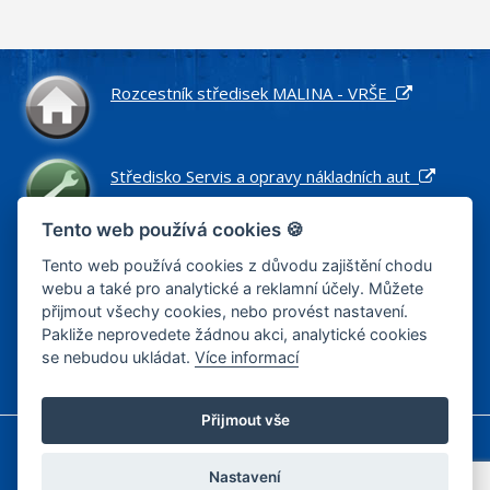
Rozcestník středisek MALINA - VRŠE
Středisko Servis a opravy nákladních aut
Tento web používá cookies 🍪
Středisko Náhradní díly pro nákladní vozidla
Tento web používá cookies z důvodu zajištění chodu
webu a také pro analytické a reklamní účely. Můžete
přijmout všechy cookies, nebo provést nastavení.
Pakliže neprovedete žádnou akci, analytické cookies
Středisko Zemní práce a stavby
se nebudou ukládat.
Více informací
Přijmout vše
Informace o cookies
Zásady zpracování osobních údajů
Zásady zpracování osobních údajů – výběrová řízení
Nastavení