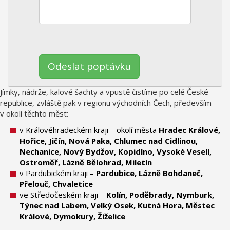
Ponechte
toto
pole
prázdné.
Jímky, nádrže, kalové šachty a vpustě čistíme po celé České
republice, zvláště pak v regionu východních Čech, především
v okolí těchto měst:
v Královéhradeckém kraji – okolí města
Hradec Králové,
Hořice,
Jičín,
Nová Paka,
Chlumec nad Cidlinou,
Nechanice,
Nový Bydžov, Kopidlno, Vysoké Veselí,
Ostroměř, Lázně Bělohrad, Miletín
v Pardubickém kraji –
Pardubice, Lázně Bohdaneč,
Přelouč, Chvaletice
ve Středočeském kraji –
Kolín, Poděbrady, Nymburk,
Týnec nad Labem, Velký Osek, Kutná Hora, Městec
Králové, Dymokury, Žiželice