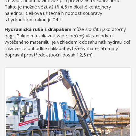
lze zapřáhnout navíc i vlek pro převoz ACTS kontejnerů.
Takto je možné vézt až tři 4,5 m dlouhé kontejnery
najednou. Celková užitečná hmotnost soupravy
s hydraulickou rukou je 24 t.
Hydraulická ruka s drapákem
může sloužit i jako otočný
bagr. Pokud má zákazník zabezpečený vlastní odvoz
vytěženého materiálu, je vzhledem k dosahu naší hydraulické
ruky velice pohodlné nakládat vytěžený materiál na jiný
dopravní prostředek (boční dosah 12,5 m).