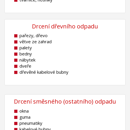
Drcení dřevního odpadu
pařezy, dřevo
větve ze zahrad
palety
bedny
nábytek
dveře
dřevěné kabelové bubny
Drcení směsného (ostatního) odpadu
okna
guma
pneumatiky
kabelové bubny