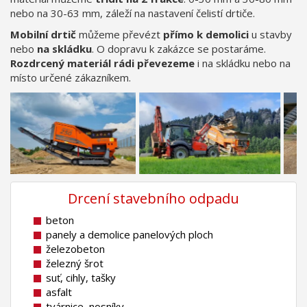
nebo na 30-63 mm, záleží na nastavení čelistí drtiče.
Mobilní drtič
můžeme převézt
přímo k demolici
u stavby
nebo
na skládku
. O dopravu k zakázce se postaráme.
Rozdrcený materiál rádi převezeme
i na skládku nebo na
místo určené zákazníkem.
Drcení stavebního odpadu
beton
panely a demolice panelových ploch
železobeton
železný šrot
suť, cihly, tašky
asfalt
tvárnice, nosníky