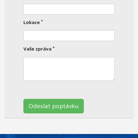
*
Lokace
*
Vaše zpráva
Ponechte
toto
pole
prázdné.