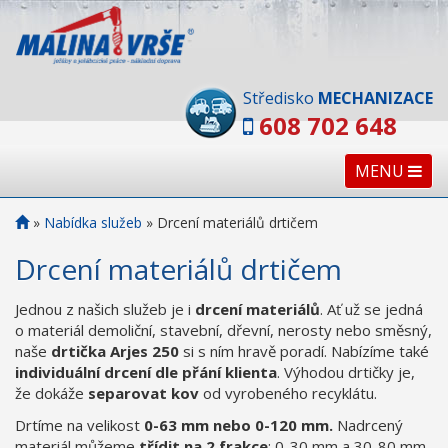
Středisko
MECHANIZACE
608 702 648
MENU
»
Nabídka služeb
»
Drcení materiálů drtičem
Drcení materiálů drtičem
Jednou z našich služeb je i
drcení materiálů
. Ať už se jedná
o materiál demoliční, stavební, dřevní, nerosty nebo směsný,
naše
drtička Arjes 250
si s ním hravě poradí. Nabízíme také
individuální drcení dle přání klienta
. Výhodou drtičky je,
že dokáže
separovat kov
od vyrobeného recyklátu.
Drtíme na velikost
0-63 mm nebo 0-120 mm.
Nadrcený
materiál můžeme
třídit na 2 frakce
: 0-30 mm a 30-80 mm