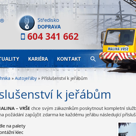
Skip
to
content
Středisko
DOPRAVA
604 341 662
TUALITY
KARIÉRA
KONTAKT
hnika
»
Autojeřáby
»
Příslušenství k jeřábům
íslušenství k jeřábům
ALINA – VRŠE
chce svým zákazníkům poskytnout kompletní služby
a požádání zapůjčit zdarma ke každému jeřábu následující přísluš
dle na palety
ntážní klec