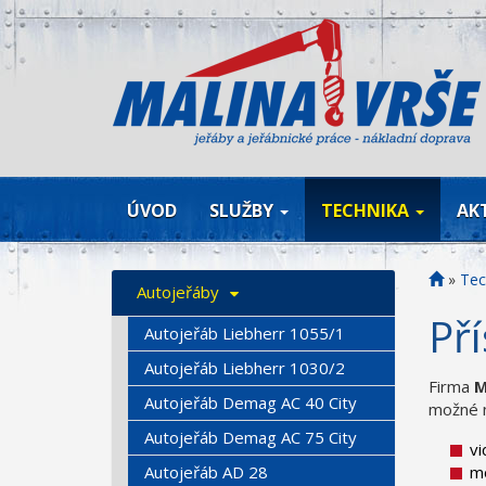
ÚVOD
SLUŽBY
TECHNIKA
AK
»
Tec
Autojeřáby
Př
Autojeřáb Liebherr 1055/1
Autojeřáb Liebherr 1030/2
Firma
M
Autojeřáb Demag AC 40 City
možné n
Autojeřáb Demag AC 75 City
vi
mo
Autojeřáb AD 28