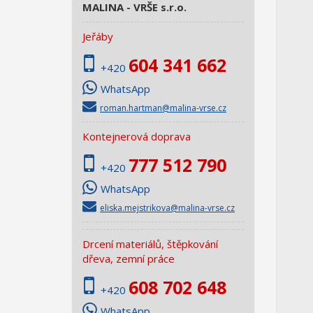
MALINA - VRŠE s.r.o.
Jeřáby
604 341 662
+420
WhatsApp
roman.hartman@malina-vrse.cz
Kontejnerová doprava
777 512 790
+420
WhatsApp
eliska.mejstrikova@malina-vrse.cz
Drcení materiálů, štěpkování
dřeva, zemní práce
Po
608 702 648
to
+420
po
WhatsApp
pr