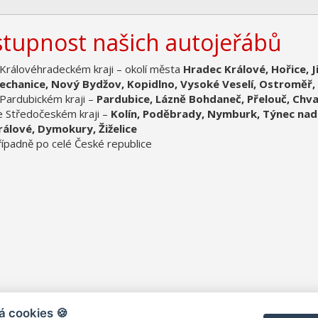
tupnost našich autojeřábů
 Královéhradeckém kraji – okolí města
Hradec Králové,
Hořice,
J
echanice,
Nový Bydžov, Kopidlno, Vysoké Veselí, Ostroměř, 
 Pardubickém kraji –
Pardubice, Lázně Bohdaneč, Přelouč, Chva
e Středočeském kraji –
Kolín, Poděbrady, Nymburk, Týnec nad
rálové, Dymokury, Žiželice
řípadně po celé České republice
á cookies 🍪