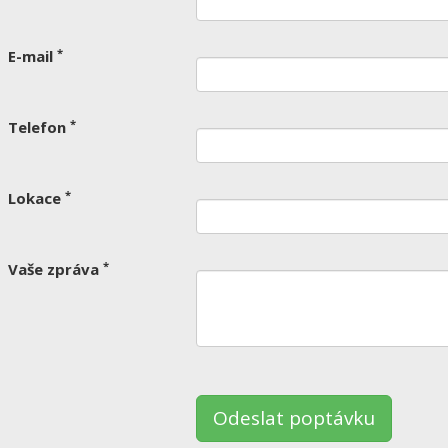
*
E-mail
*
Telefon
*
Lokace
*
Vaše zpráva
nechte
to
le
ázdné.