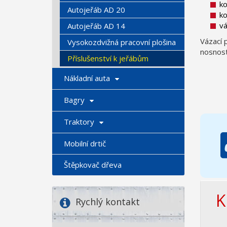
ko
Autojeřáb AD 20
ko
vá
Autojeřáb AD 14
Vázací 
Vysokozdvižná pracovní plošina
nosnost
Příslušenství k jeřábům
Nákladní auta
Bagry
Traktory
Mobilní drtič
Štěpkovač dřeva
K
Rychlý kontakt