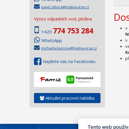
pavel.zahora@malina-vrse.cz
Dos
Vývoz odpadních vod, plošina
v
774 753 284
+420
N
v
WhatsApp
v
michaela.kuncova@malina-vrse.cz
K
p
Najdete nás na Facebooku
Aktuální pracovní nabídka
Tento web použív