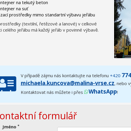
ntejner na tekutý beton
ntejner na suť
zací prostředky mimo standartní výbavu jeřábu
prostředky (textilní, řetězové a lanové) v celkové
i celého jeřábu má každý jeřáb v povinné výbavě.
774
V případě zájmu nás kontaktujte na telefonu
+420
michaela.kuncova@malina-vrse.cz
,
nebo vy
WhatsApp
Kontaktovat nás můžete i přes
!
ontaktní formulář
*
Jméno