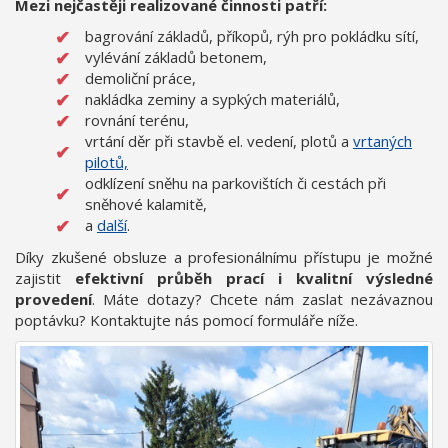
Mezi nejčastěji realizované činnosti patří:
bagrování základů, příkopů, rýh pro pokládku sítí,
vylévání základů betonem,
demoliční práce,
nakládka zeminy a sypkých materiálů,
rovnání terénu,
vrtání děr při stavbě el. vedení, plotů a
vrtaných
pilotů,
odklízení sněhu na parkovištích či cestách při
sněhové kalamitě,
a
další
.
Díky zkušené obsluze a profesionálnímu přístupu je možné
zajistit
efektivní průběh prací i kvalitní výsledné
provedení
. Máte dotazy? Chcete nám zaslat nezávaznou
poptávku? Kontaktujte nás pomocí formuláře níže.