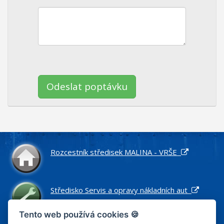
Ponechte
toto
pole
prázdné.
Rozcestník středisek MALINA - VRŠE
Středisko Servis a opravy nákladních aut
Tento web používá cookies 🍪