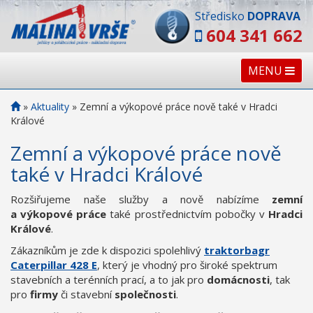
Středisko
DOPRAVA
604 341 662
MENU
»
Aktuality
»
Zemní a výkopové práce nově také v Hradci
Králové
Zemní a výkopové práce nově
také v Hradci Králové
Rozšiřujeme naše služby a nově nabízíme
zemní
a výkopové práce
také prostřednictvím pobočky v
Hradci
Králové
.
Zákazníkům je zde k dispozici spolehlivý
traktorbagr
Caterpillar 428 E
, který je vhodný pro široké spektrum
stavebních a terénních prací, a to jak pro
domácnosti
, tak
pro
firmy
či stavební
společnosti
.