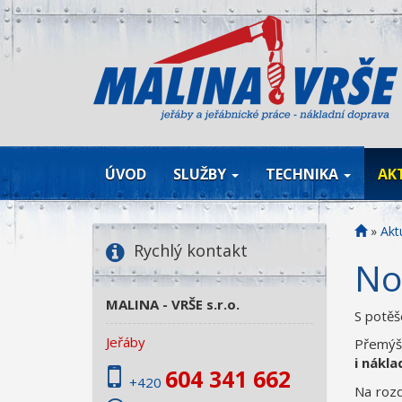
ÚVOD
SLUŽBY
TECHNIKA
AK
»
Aktu
Rychlý kontakt
No
MALINA - VRŠE s.r.o.
S potě
Jeřáby
Přemýšl
i nákla
604 341 662
+420
Na rozd