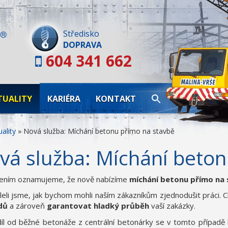
Skip
to
content
Středisko
DOPRAVA
604 341 662
TUALITY
KARIÉRA
KONTAKT
ality
»
Nová služba: Míchání betonu přímo na stavbě
vá služba: Míchání beton
šením oznamujeme, že nově nabízíme
míchání betonu přímo na
eli jsme, jak bychom mohli naším zákazníkům zjednodušit práci. 
dů
a zároveň
garantovat hladký průběh
vaší zakázky.
íl od běžné betonáže z centrální betonárky se v tomto případě