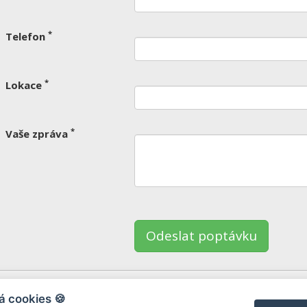
*
Telefon
*
Lokace
*
Vaše zpráva
nechte
to
le
ázdné.
á cookies 🍪