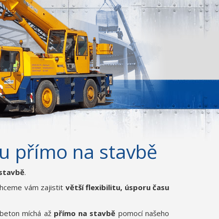
u přímo na stavbě
 stavbě
.
Chceme vám zajistit
větší flexibilitu, úsporu času
 beton míchá až
přímo na stavbě
pomocí našeho