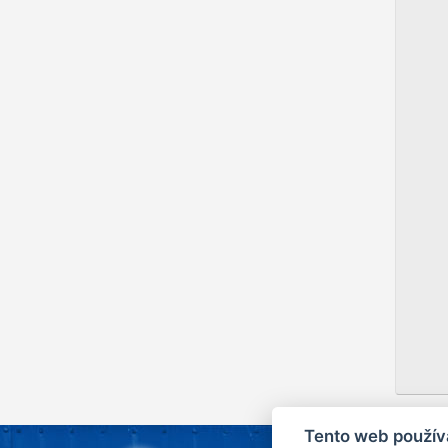
Po
to
po
pr
Tento web použív