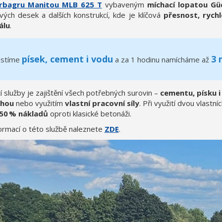
rbagru Manitou MLB 625 T
vybaveným
míchací lopatou Gü
vých desek a dalších konstrukcí, kde je klíčová
přesnost, rych
álu
.
písek, cement i vodu
3 
istíme
a za 1 hodinu namícháme až
í služby je zajištění všech potřebných surovin –
cementu, písku i
uhou
nebo využitím
vlastní pracovní síly
. Při využití dvou vlast
 50 % nákladů
oproti klasické betonáži.
formací o této službě naleznete
ZDE
.