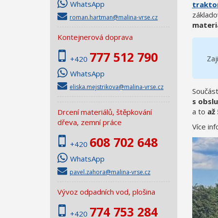
WhatsApp
trakto
základo
roman.hartman@malina-vrse.cz
materi
Kontejnerová doprava
777 512 790
Zaj
+420
WhatsApp
eliska.mejstrikova@malina-vrse.cz
Součást
s obsl
a to
až
Drcení materiálů, štěpkování
dřeva, zemní práce
Více in
608 702 648
+420
WhatsApp
pavel.zahora@malina-vrse.cz
Vývoz odpadních vod, plošina
774 753 284
+420