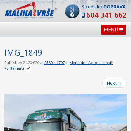
Středisko
DOPRAVA
604 341 662
MENU
IMG_1849
Published
24.2.2020
at
2560 × 1707
in
Mercedes Actros – nosič
kontejnerů
Next
→