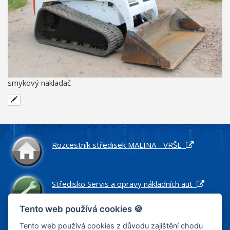
smykový nakladač
Rozcestník středisek MALINA - VRŠE
Středisko Servis a opravy nákladních aut
Tento web používá cookies 🍪
Středisko Náhradní díly pro nákladní vozidla
Tento web používá cookies z důvodu zajištění chodu