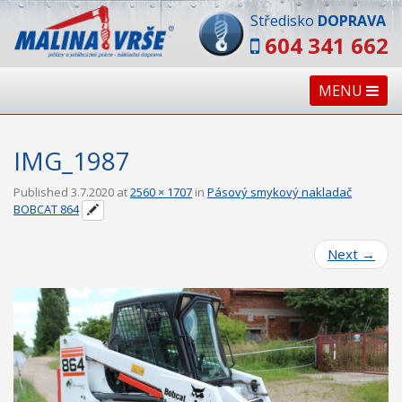
Středisko
DOPRAVA
604 341 662
MENU
IMG_1987
Published
3.7.2020
at
2560 × 1707
in
Pásový smykový nakladač
BOBCAT 864
Next
→