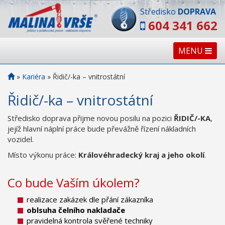
Středisko
DOPRAVA
604 341 662
MENU
»
Kariéra
»
Řidič/-ka – vnitrostátní
Řidič/-ka – vnitrostátní
Středisko doprava přijme novou posilu na pozici
ŘIDIČ/-KA
,
jejíž hlavní náplní práce bude převážně řízení nákladních
vozidel.
Místo výkonu práce:
Královéhradecký kraj a jeho okolí
.
Co bude Vaším úkolem?
realizace zakázek dle přání zákazníka
oblsuha čelního nakladače
pravidelná kontrola svěřené techniky