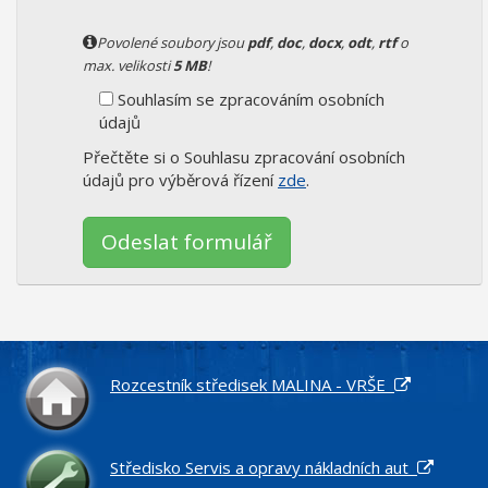
Povolené soubory jsou
pdf
,
doc
,
docx
,
odt
,
rtf
o
max. velikosti
5 MB
!
Souhlasím se zpracováním osobních
údajů
Přečtěte si o Souhlasu zpracování osobních
údajů pro výběrová řízení
zde
.
Ponechte
toto
pole
prázdné.
Rozcestník středisek MALINA - VRŠE
Středisko Servis a opravy nákladních aut