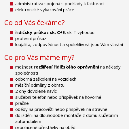
administrativa spojená s podklady k fakturaci
elektronické vykazování práce
Co od Vás čekáme?
řidičský průkaz sk. C+E
, sk. T výhodou
profesní průkaz
loajalita, zodpovědnost a spolehlivost jsou Vám vlastní
Co pro Vás máme my?
možnost
rozšíření řidičského oprávnění
na náklady
společnosti
odborná zaškolení na vozidlech
měsíční odměny z obratu
2 dny dovolené navíc
služební telefon nebo příspěvek na hovorné
pračné
obědy na pracovišti nebo příspěvek na stravné
dojíždění na dlouhodobé montáže z domu služebním
automobilem
proplacené přestávky na oběd