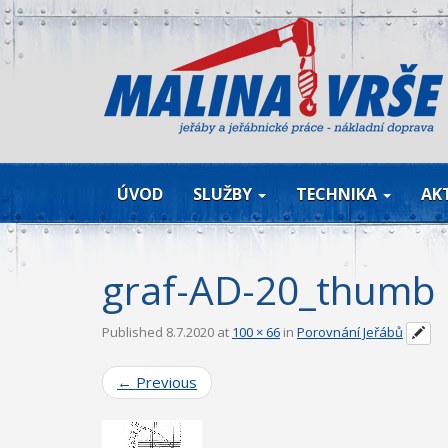
ÚVOD
SLUŽBY
TECHNIKA
AK
graf-AD-20_thumb
Published
8.7.2020
at
100 × 66
in
Porovnání Jeřábů
←
Previous