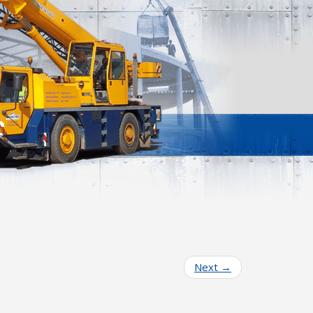
Next
→