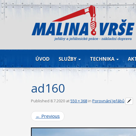
ÚVOD
SLUŽBY
TECHNIKA
AK
ad160
Published
8.7.2020
at
550 × 368
in
Porovnání Jeřábů
←
Previous