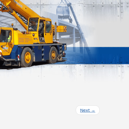
Next
→