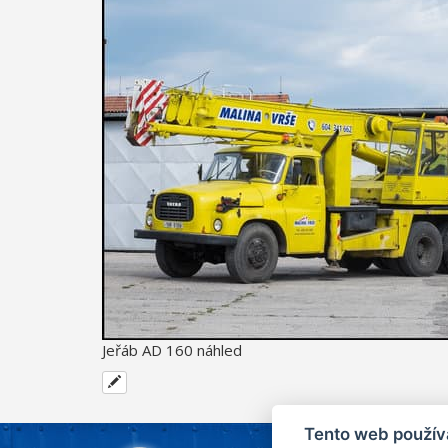
Jeřáb AD 160 náhled
Tento web použív