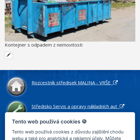
Kontejner s odpadem z nemovitosti
Rozcestník středisek MALINA - VRŠE
Středisko Servis a opravy nákladních aut
Tento web používá cookies 🍪
Středisko Náhradní díly pro nákladní vozidla
Tento web používá cookies z důvodu zajištění chodu
webu a také pro analytické a reklamní účely. Můžete