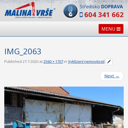
Středisko
DOPRAVA
604 341 662
MENU
IMG_2063
Published
27.7.2020
at
2560 × 1707
in
Vyklízení nemovitostí
Next
→