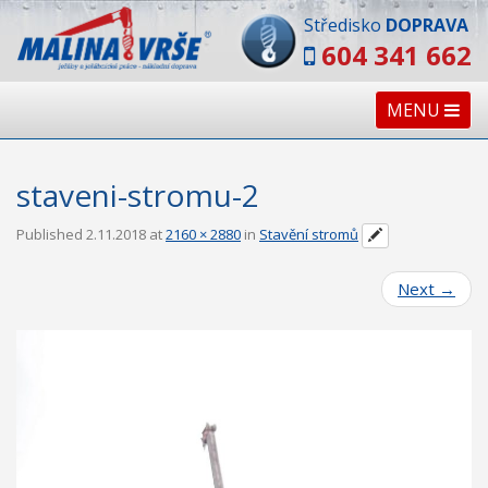
Středisko
DOPRAVA
604 341 662
MENU
staveni-stromu-2
Published
2.11.2018
at
2160 × 2880
in
Stavění stromů
Next
→