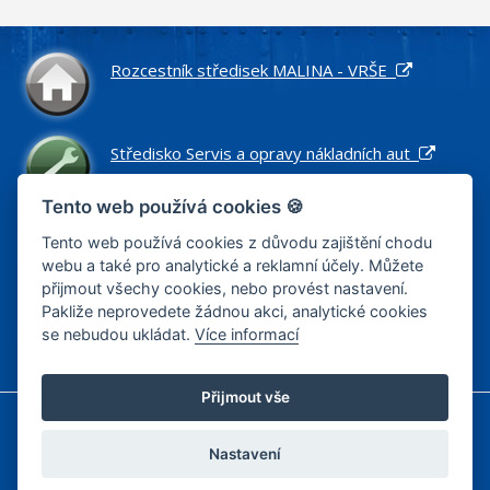
Rozcestník středisek MALINA - VRŠE
Středisko Servis a opravy nákladních aut
Tento web používá cookies 🍪
Středisko Náhradní díly pro nákladní vozidla
Tento web používá cookies z důvodu zajištění chodu
webu a také pro analytické a reklamní účely. Můžete
přijmout všechy cookies, nebo provést nastavení.
Pakliže neprovedete žádnou akci, analytické cookies
Středisko Zemní práce a stavby
se nebudou ukládat.
Více informací
Přijmout vše
Informace o cookies
Zásady zpracování osobních údajů
Zásady zpracování osobních údajů – výběrová řízení
Nastavení
Nastavení cookies