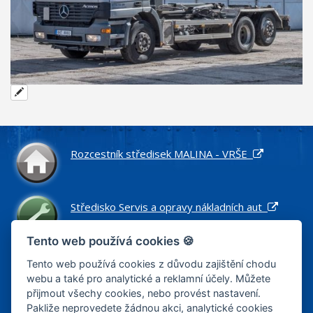
Rozcestník středisek MALINA - VRŠE
Středisko Servis a opravy nákladních aut
Tento web používá cookies 🍪
Středisko Náhradní díly pro nákladní vozidla
Tento web používá cookies z důvodu zajištění chodu
webu a také pro analytické a reklamní účely. Můžete
přijmout všechy cookies, nebo provést nastavení.
Pakliže neprovedete žádnou akci, analytické cookies