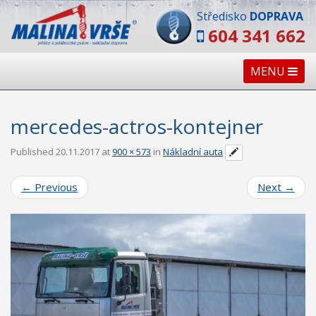
Středisko
DOPRAVA
604 341 662
MENU
mercedes-actros-kontejner
Published
20.11.2017
at
900 × 573
in
Nákladní auta
←
Previous
Next
→