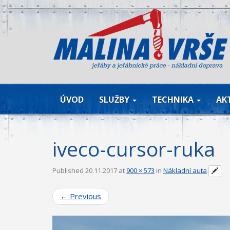
ÚVOD
SLUŽBY
TECHNIKA
AK
iveco-cursor-ruka
Published
20.11.2017
at
900 × 573
in
Nákladní auta
←
Previous