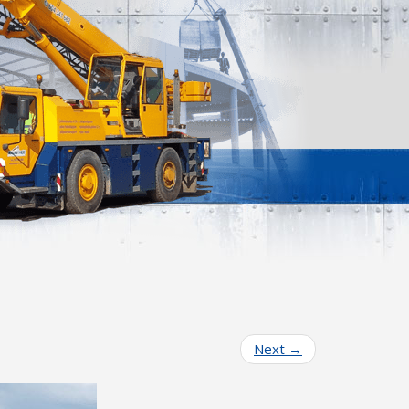
Next
→