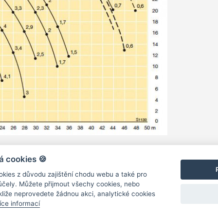
á cookies 🍪
Středisko Servis a opravy
Středisko Náhradní
kies z důvodu zajištění chodu webu a také pro
nákladních aut
pro nákladní vozi
 účely. Můžete přijmout všechy cookies, nebo
kliže neprovedete žádnou akci, analytické cookies
íce informací
ajů
Zásady zpracování osobních údajů – výběrová řízení
Nastavení c