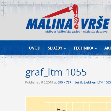
ÚVOD
SLUŽBY
TECHNIKA
AK
graf_ltm 1055
Published
9.5.2019
at
690 × 787
in
Jeřáb Liebherr LTM 1055