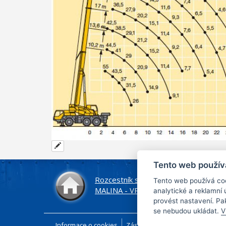
Tento web použív
Rozcestník středisek
Tento web používá coo
MALINA - VRŠE
analytické a reklamní
provést nastavení. Pa
se nebudou ukládat.
V
Informace o cookies
Zásady zpracování osobních úd