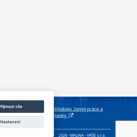
Přijmout vše
 díly
Středisko Zemní práce a
dla
stavby
Nastavení
2026
·
MALINA - VRŠE s.r.o.
ookies