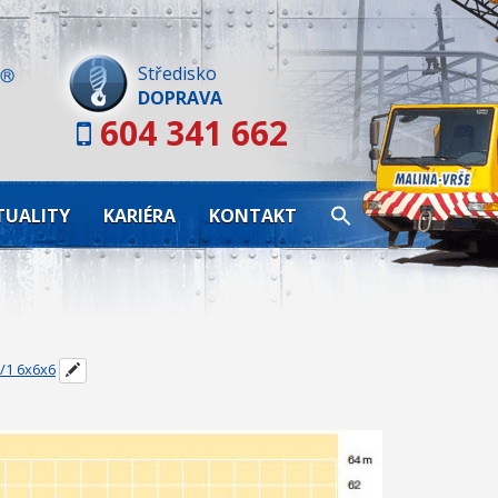
Skip
to
content
Středisko
DOPRAVA
604 341 662
TUALITY
KARIÉRA
KONTAKT
/1 6x6x6