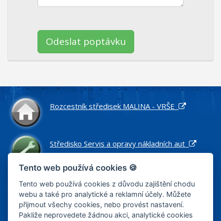
Ponechte toto pole prázdné.
Rozcestník středisek MALINA - VRŠE
Středisko Servis a opravy nákladních aut
Tento web používá cookies 🍪
Středisko Náhradní díly pro nákladní vozidla
Tento web používá cookies z důvodu zajištění chodu
webu a také pro analytické a reklamní účely. Můžete
přijmout všechy cookies, nebo provést nastavení.
Pakliže neprovedete žádnou akci, analytické cookies
Středisko Zemní práce a stavby