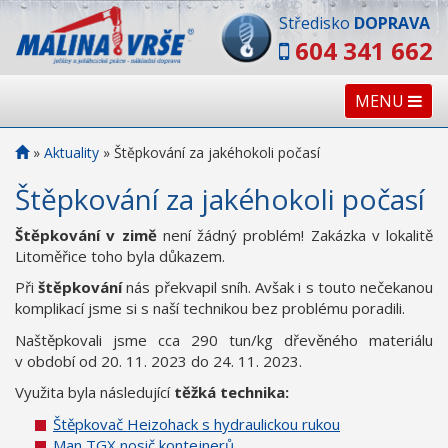
Středisko
DOPRAVA
604 341 662
MENU
»
Aktuality
»
Štěpkování za jakéhokoli počasí
Štěpkování za jakéhokoli počasí
Štěpkování v zimě
není žádný problém! Zakázka v lokalitě
Litoměřice toho byla důkazem.
Při
štěpkování
nás překvapil sníh. Avšak i s touto nečekanou
komplikací jsme si s naší technikou bez problému poradili.
Naštěpkovali jsme cca 290 tun/kg dřevěného materiálu
v období od 20. 11. 2023 do 24. 11. 2023.
Využita byla následující
těžká technika:
Štěpkovač Heizohack s hydraulickou rukou
Man TGX nosič kontejnerů