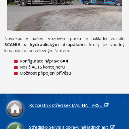
Novinkou v našem vozovém parku je nákladní vozidlo
SCANIA s hydraulickým drapákem
, který je vhodný
k manipulaci se železným šrotem.
Konfigurace náprav:
6×4
Nosič ACTS kontejnerů
Možnost připojení přívěsu
Rozcestník středisek MALINA - VRŠE
Středisko Servis a opravy nákladních aut