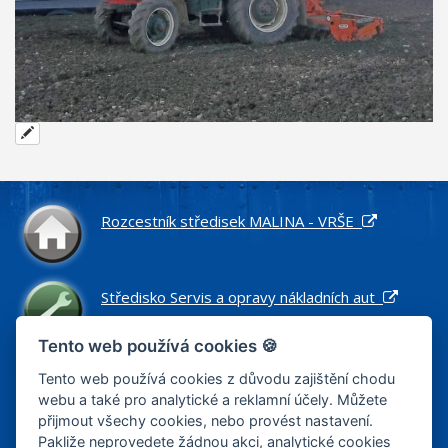
Rozcestník středisek MALINA - VRŠE
Středisko Servis a opravy nákladních aut
Tento web používá cookies 🍪
Středisko Náhradní díly pro nákladní vozidla
Tento web používá cookies z důvodu zajištění chodu
webu a také pro analytické a reklamní účely. Můžete
přijmout všechy cookies, nebo provést nastavení.
Pakliže neprovedete žádnou akci, analytické cookies