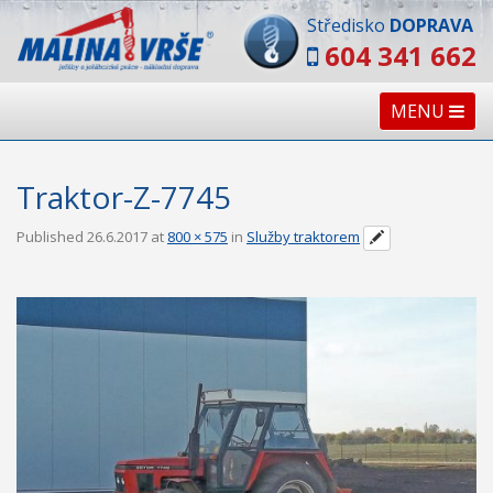
Středisko
DOPRAVA
604 341 662
MENU
Traktor-Z-7745
Published
26.6.2017
at
800 × 575
in
Služby traktorem