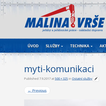
ÚVOD
SLUŽBY
TECHNIKA
AK
myti-komunikaci
Published
7.9.2017
at
500 × 325
in
Ostatní služby
←
Previous