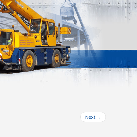
Next
→