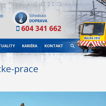
Skip
to
content
Středisko
DOPRAVA
604 341 662
TUALITY
KARIÉRA
KONTAKT
cke-prace