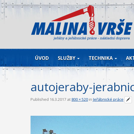
ÚVOD
SLUŽBY
TECHNIKA
AK
autojeraby-jerabni
Published
16.3.2017
at
800 × 520
in
Jeřábnické práce