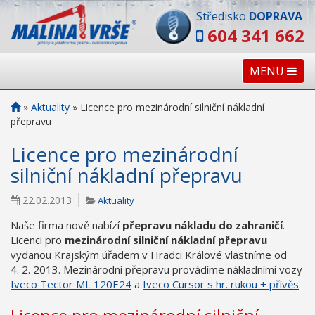
Středisko
DOPRAVA
604 341 662
MENU
»
Aktuality
»
Licence pro mezinárodní silniční nákladní
přepravu
Licence pro mezinárodní
silniční nákladní přepravu
22.02.2013
Aktuality
Naše firma nově nabízí
přepravu nákladu do zahraničí
.
Licenci pro
mezinárodní silniční nákladní přepravu
vydanou Krajským úřadem v Hradci Králové vlastníme od
4. 2. 2013. Mezinárodní přepravu provádíme nákladními vozy
Iveco Tector ML 120E24
a
Iveco Cursor s hr. rukou + přívěs
.