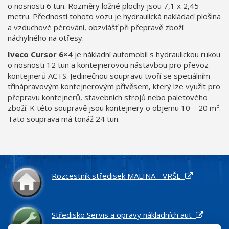
o nosnosti 6 tun. Rozměry ložné plochy jsou 7,1 x 2,45
metru. Předností tohoto vozu je hydraulická nakládací plošina
a vzduchové pérování, obzvlášť při přepravě zboží
náchylného na otřesy.
Iveco Cursor 6×4
je nákladní automobil s hydraulickou rukou
o nosnosti 12 tun a kontejnerovou nástavbou pro převoz
kontejnerů ACTS. Jedinečnou soupravu tvoří se speciálním
třínápravovým kontejnerovým přívěsem, který lze využít pro
přepravu kontejnerů, stavebních strojů nebo paletového
3
zboží. K této soupravě jsou kontejnery o objemu 10 – 20 m
.
Tato souprava má tonáž 24 tun.
Rozcestník středisek MALINA - VRŠE
Středisko Servis a opravy nákladních aut