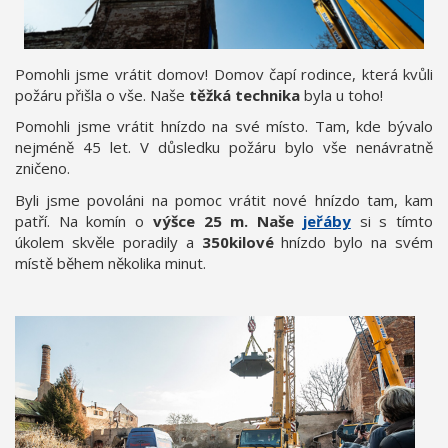
Pomohli jsme vrátit domov! Domov čapí rodince, která kvůli
požáru přišla o vše. Naše
těžká technika
byla u toho!
Pomohli jsme vrátit hnízdo na své místo. Tam, kde bývalo
nejméně 45 let. V důsledku požáru bylo vše nenávratně
zničeno.
Byli jsme povoláni na pomoc vrátit nové hnízdo tam, kam
patří. Na komín o
výšce 25 m. Naše
jeřáby
si s tímto
úkolem skvěle poradily a
350kilové
hnízdo bylo na svém
místě během několika minut.