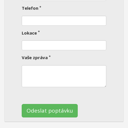
*
Telefon
*
Lokace
*
Vaše zpráva
Ponechte
toto
pole
prázdné.