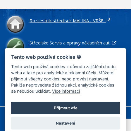
Rozcestník středisek MALINA - VRŠE
Středisko Servis a opravy nákladních aut
Tento web používá cookies 🍪
Středisko Náhradní díly pro nákladní vozidla
Tento web používá cookies z důvodu zajištění chodu
webu a také pro analytické a reklamní účely. Můžete
přijmout všechy cookies, nebo provést nastavení.
Pakliže neprovedete žádnou akci, analytické cookies
Středisko Zemní práce a stavby
se nebudou ukládat.
Více informací
Přijmout vše
Informace o cookies
Zásady zpracování osobních údajů
Zásady zpracování osobních údajů – výběrová řízení
Nastavení
Nastavení cookies