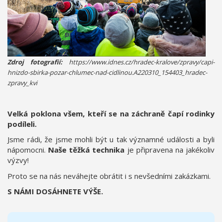
Zdroj fotografií:
https://www.idnes.cz/hradec-kralove/zpravy/capi-
hnizdo-sbirka-pozar-chlumec-nad-cidlinou.A220310_154403_hradec-
zpravy_kvi
Velká poklona všem, kteří se na záchraně čapí rodinky
podíleli.
Jsme rádi, že jsme mohli být u tak významné události a byli
nápomocni.
Naše těžká technika
je připravena na jakékoliv
výzvy!
Proto se na nás neváhejte obrátit i s nevšedními zakázkami.
S NÁMI DOSÁHNETE VÝŠE.