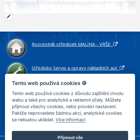
Rozcestník středisek MALINA - VRŠE
Středisko Servis a opravy nákladních aut
Tento web používá cookies 🍪
Středisko Náhradní díly pro nákladní vozidla
Tento web používá cookies z důvodu zajištění chodu
webu a také pro analytické a reklamní účely. Můžete
přijmout všechy cookies, nebo provést nastavení.
Pakliže neprovedete žádnou akci, analytické cookies
Středisko Zemní práce a stavby
se nebudou ukládat.
Více informací
Přijmout vše