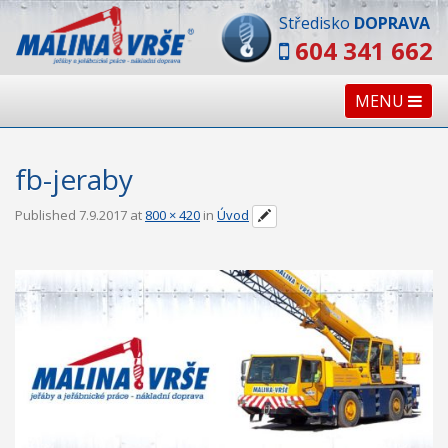
Středisko
DOPRAVA
604 341 662
MENU
fb-jeraby
Published
7.9.2017
at
800 × 420
in
Úvod