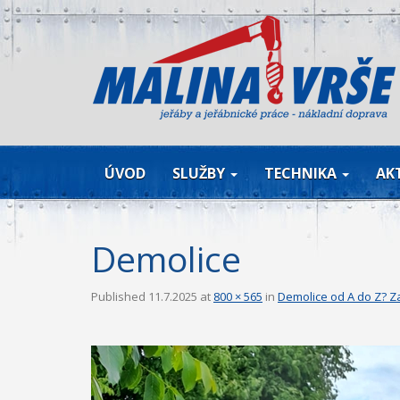
ÚVOD
SLUŽBY
TECHNIKA
AK
Demolice
Published
11.7.2025
at
800 × 565
in
Demolice od A do Z? Za