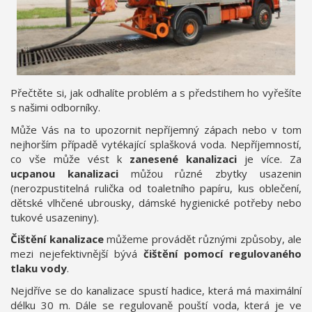
Přečtěte si, jak odhalíte problém a s předstihem ho vyřešíte
s našimi odborníky.
Může Vás na to upozornit nepříjemný zápach nebo v tom
nejhorším případě vytékající splašková voda. Nepříjemností,
co vše může vést k
zanesené kanalizaci
je více. Za
ucpanou kanalizaci
můžou různé zbytky usazenin
(nerozpustitelná rulička od toaletního papíru, kus oblečení,
dětské vlhčené ubrousky, dámské hygienické potřeby nebo
tukové usazeniny).
Čištění kanalizace
můžeme provádět různými způsoby, ale
mezi nejefektivnější bývá
čištění pomocí regulovaného
tlaku vody
.
Nejdříve se do kanalizace spustí hadice, která má maximální
délku 30 m. Dále se regulovaně pouští voda, která je ve