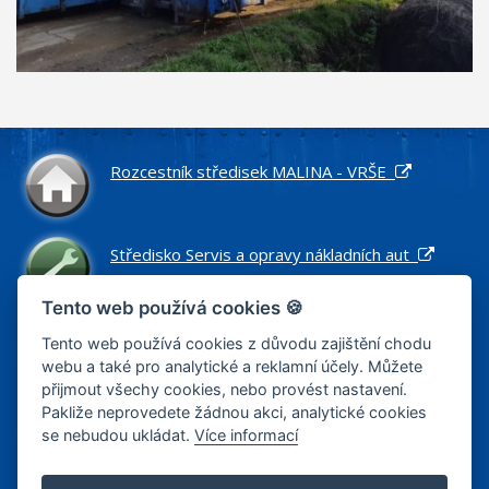
Rozcestník středisek MALINA - VRŠE
Středisko Servis a opravy nákladních aut
Tento web používá cookies 🍪
Středisko Náhradní díly pro nákladní vozidla
Tento web používá cookies z důvodu zajištění chodu
webu a také pro analytické a reklamní účely. Můžete
přijmout všechy cookies, nebo provést nastavení.
Pakliže neprovedete žádnou akci, analytické cookies
Středisko Zemní práce a stavby
se nebudou ukládat.
Více informací