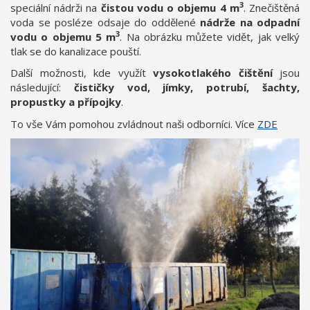
3
speciální nádrži na
čistou vodu o objemu 4 m
. Znečištěná
voda se posléze odsaje do oddělené
nádrže na odpadní
3
vodu o objemu 5 m
. Na obrázku můžete vidět, jak velký
tlak se do kanalizace pouští.
Další možnosti, kde využít
vysokotlakého čištění
jsou
následující:
čističky vod, jímky, potrubí, šachty,
propustky a přípojky
.
To vše Vám pomohou zvládnout naši odborníci. Více
ZDE